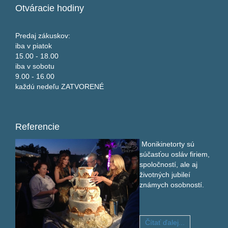
Otváracie
hodiny
Predaj zákuskov:
iba v piatok
15.00 - 18.00
iba v sobotu
9.00 - 16.00
každú nedeľu ZATVORENÉ
Referencie
Monikinetorty sú
súčasťou osláv firiem,
spoločností, ale aj
životných jubileí
známych osobností.
Čítať ďalej...