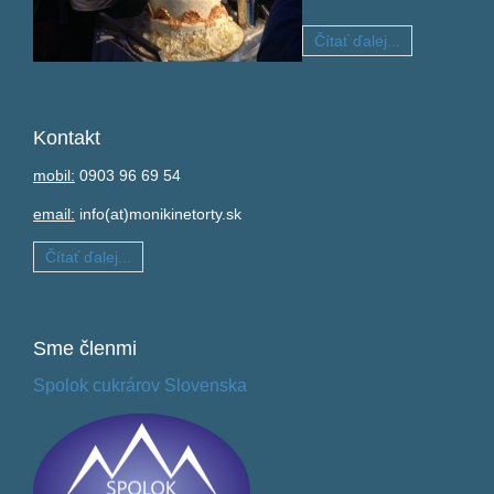
Čítať ďalej...
Kontakt
mobil:
0903 96 69 54
email:
info(at)monikinetorty.sk
Čítať ďalej...
Sme
členmi
Spolok cukrárov Slovenska