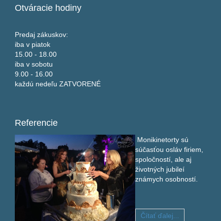
Otváracie
hodiny
Predaj zákuskov:
iba v piatok
15.00 - 18.00
iba v sobotu
9.00 - 16.00
každú nedeľu ZATVORENÉ
Referencie
Monikinetorty sú
súčasťou osláv firiem,
spoločností, ale aj
životných jubileí
známych osobností.
Čítať ďalej...