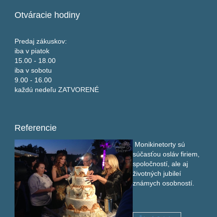
Otváracie
hodiny
Predaj zákuskov:
iba v piatok
15.00 - 18.00
iba v sobotu
9.00 - 16.00
každú nedeľu ZATVORENÉ
Referencie
Monikinetorty sú
súčasťou osláv firiem,
spoločností, ale aj
životných jubileí
známych osobností.