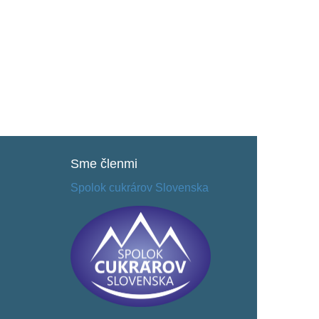
Sme
členmi
Spolok cukrárov Slovenska