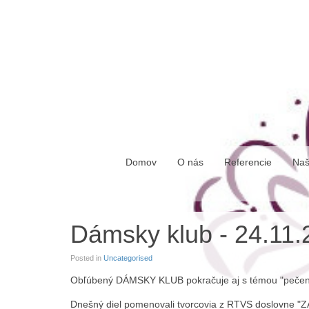
piatok, 07. august 2026
Domov
O nás
Referencie
Naš
Dámsky klub - 24.11.
Posted in
Uncategorised
Obľúbený DÁMSKY KLUB pokračuje aj s témou "peče
Dnešný diel pomenovali tvorcovia z RTVS doslovn