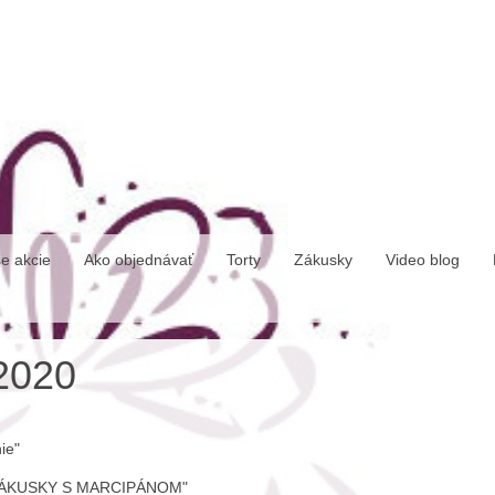
e akcie
Ako objednávať
Torty
Zákusky
Video blog
2020
nie"
e "ZÁKUSKY S MARCIPÁNOM"