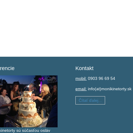
rencie
Kontakt
mobil:
0903 96 69 54
email:
info(at)monikinetorty.sk
Čítať ďalej...
inetorty sú súčasťou osláv